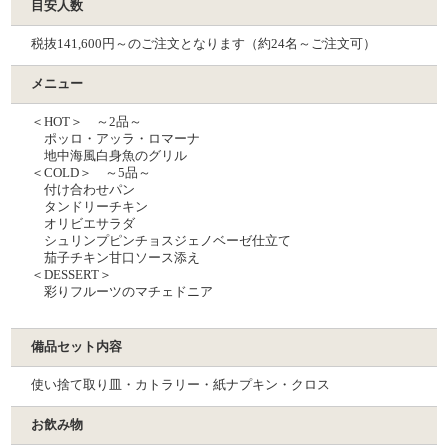
目安人数
税抜141,600円～のご注文となります（約24名～ご注文可）
メニュー
＜HOT＞ ～2品～
ポッロ・アッラ・ロマーナ
地中海⾵⽩⾝⿂のグリル
＜COLD＞ ～5品～
付け合わせパン
タンドリーチキン
オリビエサラダ
シュリンプピンチョスジェノベーゼ仕⽴て
茄⼦チキン⽢⼝ソース添え
＜DESSERT＞
彩りフルーツのマチェドニア
備品セット内容
使い捨て取り皿・カトラリー・紙ナプキン・クロス
お飲み物