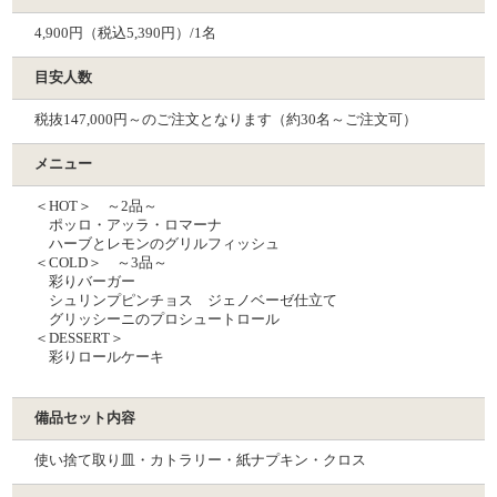
4,900円（税込5,390円）/1名
目安人数
税抜147,000円～のご注文となります（約30名～ご注文可）
メニュー
＜HOT＞ ～2品～
ポッロ・アッラ・ロマーナ
ハーブとレモンのグリルフィッシュ
＜COLD＞ ～3品～
彩りバーガー
シュリンプピンチョス ジェノベーゼ仕立て
グリッシーニのプロシュートロール
＜DESSERT＞
彩りロールケーキ
備品セット内容
使い捨て取り皿・カトラリー・紙ナプキン・クロス