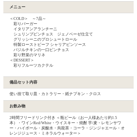
メニュー
＜COLD＞ ～7品～
彩りバーガー
イタリアンアランチーニ
シュリンプピンチョス ジェノベーゼ仕⽴て
グリッシーニのプロシュートロール
特製ローストビーフ シャリアピンソース
バジルチキンの一口ピンチョス
彩り野菜のマリネ
＜DESSERT＞
彩りフルーツカクテル
備品セット内容
使い捨て取り皿・カトラリー・紙ナプキン・クロス
お飲み物
2時間フリードリンク付き ＜瓶ビール（お一人様あたり約1.5
本）・ワインRed/White・ウイスキー・焼酎 芋/麦・レモンサワ
ー・ハイボール・炭酸水・烏龍茶・コーラ・ジンジャエール・オ
レンジジュース・ミネラルウォーター＞