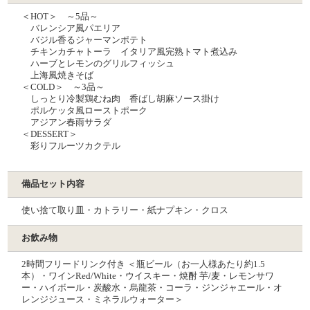
＜HOT＞ ～5品～
バレンシア風パエリア
バジル香るジャーマンポテト
チキンカチャトーラ イタリア風完熟トマト煮込み
ハーブとレモンのグリルフィッシュ
上海風焼きそば
＜COLD＞ ～3品～
しっとり冷製鶏むね肉 香ばし胡麻ソース掛け
ポルケッタ風ローストポーク
アジアン春雨サラダ
＜DESSERT＞
彩りフルーツカクテル
備品セット内容
使い捨て取り皿・カトラリー・紙ナプキン・クロス
お飲み物
2時間フリードリンク付き ＜瓶ビール（お一人様あたり約1.5
本）・ワインRed/White・ウイスキー・焼酎 芋/麦・レモンサワ
ー・ハイボール・炭酸水・烏龍茶・コーラ・ジンジャエール・オ
レンジジュース・ミネラルウォーター＞