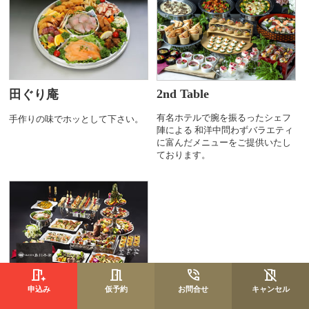
2nd Table
田ぐり庵
有名ホテルで腕を振るったシェフ
手作りの味でホッとして下さい。
陣による 和洋中問わずバラエティ
に富んだメニューをご提供いたし
ております。
島川本店
申込み
仮予約
お問合せ
キャンセル