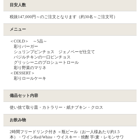
目安人数
税抜147,000円～のご注文となります（約30名～ご注文可）
メニュー
＜COLD＞ ～5品～
彩りバーガー
シュリンプピンチョス ジェノベーゼ仕⽴て
バジルチキンの一口ピンチョス
グリッシーニのプロシュートロール
彩り野菜のマリネ
＜DESSERT＞
彩りロールケーキ
備品セット内容
使い捨て取り皿・カトラリー・紙ナプキン・クロス
お飲み物
2時間フリードリンク付き ＜瓶ビール（お一人様あたり約1.5
本）・ワインRed/White・ウイスキー・焼酎 芋/麦・レモンサワ