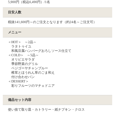
5,900円（税込6,490円）/1名
目安人数
税抜141,600円～のご注文となります（約24名～ご注文可）
メニュー
＜HOT＞ ～2品～
ラタトゥイユ
和⾵⾖腐ハンバーグおろしソース仕⽴て
＜COLD＞ ～5品～
オリビエサラダ
季節野菜のグリル
ベジゴーヤチャンプルー
椎茸とほうれん草のごま和え
付け合わせパン
＜DESSERT＞
彩りフルーツのマチェドニア
備品セット内容
使い捨て取り皿・カトラリー・紙ナプキン・クロス