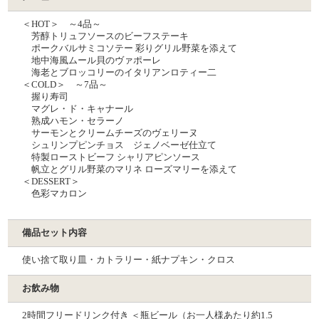
＜HOT＞ ～4品～
芳醇トリュフソースのビーフステーキ
ポークバルサミコソテー 彩りグリル野菜を添えて
地中海風ムール貝のヴァポーレ
海老とブロッコリーのイタリアンロティー二
＜COLD＞ ～7品～
握り寿司
マグレ・ド・キャナール
熟成ハモン・セラーノ
サーモンとクリームチーズのヴェリーヌ
シュリンプピンチョス ジェノベーゼ仕⽴て
特製ローストビーフ シャリアピンソース
帆立とグリル野菜のマリネ ローズマリーを添えて
＜DESSERT＞
⾊彩マカロン
備品セット内容
使い捨て取り皿・カトラリー・紙ナプキン・クロス
お飲み物
2時間フリードリンク付き ＜瓶ビール（お一人様あたり約1.5