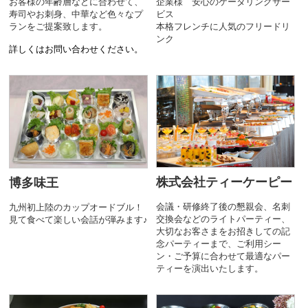
お客様の年齢層などに合わせて、
企業様 安心のケータリングサー
寿司やお刺身、中華など色々なプ
ビス
ランをご提案致します。
本格フレンチに人気のフリードリ
ンク
詳しくはお問い合わせください。
株式会社ティーケーピー
博多味王
会議・研修終了後の懇親会、名刺
九州初上陸のカップオードブル！
交換会などのライトパーティー、
見て食べて楽しい会話が弾みます♪
大切なお客さまをお招きしての記
念パーティーまで、ご利用シー
ン・ご予算に合わせて最適なパー
ティーを演出いたします。