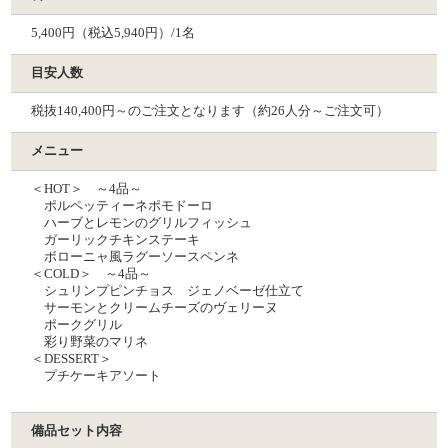
5,400円（税込5,940円）/1名
目安人数
税抜140,400円～のご注文となります（約26人分～ご注文可）
メニュー
＜HOT＞ ～4品～
ポルペッティーネポモドーロ
ハーブとレモンのグリルフィッシュ
ガーリックチキンステーキ
ボローニャ風ラグーソースペンネ
＜COLD＞ ～4品～
シュリンプピンチョス ジェノベーゼ仕立て
サーモンとクリームチーズのヴェリーヌ
ポークグリル
彩り野菜のマリネ
＜DESSERT＞
プチケーキアソート
備品セット内容