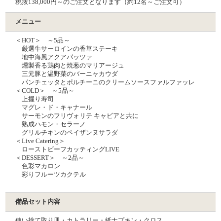
税抜138,000円～のご注文となります（約12名～ご注文可）
メニュー
＜HOT＞ ～5品～
厳選牛サーロインの香草ステーキ
地中海⾵アクアパッツァ
燻製香る鶏肉と焼葱のマリアージュ
三元豚と温野菜のバーニャカウダ
パンチェッタとポルチーニのクリームソースファルファッレ
＜COLD＞ ～5品～
上握り寿司
マグレ・ド・キャナール
サーモンのフリヴォリテ キャビアと共に
熟成ハモン・セラーノ
グリルチキンのペイザンヌサラダ
＜Live Catering＞
ローストビーフカッティングLIVE
＜DESSERT＞ ～2品～
色彩マカロン
彩りフルーツカクテル
備品セット内容
使い捨て取り皿・カトラリー・紙ナプキン・クロス