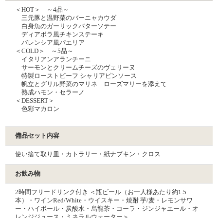
＜HOT＞ ～4品～
三元豚と温野菜のバーニャカウダ
白身魚のガーリックバターソテー
ディアボラ風チキンステーキ
バレンシア風パエリア
＜COLD＞ ～5品～
イタリアンアランチーニ
サーモンとクリームチーズのヴェリーヌ
特製ローストビーフ シャリアピンソース
帆⽴とグリル野菜のマリネ ローズマリーを添えて
熟成ハモン・セラーノ
＜DESSERT＞
⾊彩マカロン
備品セット内容
使い捨て取り皿・カトラリー・紙ナプキン・クロス
お飲み物
2時間フリードリンク付き ＜瓶ビール（お一人様あたり約1.5
本）・ワインRed/White・ウイスキー・焼酎 芋/麦・レモンサワ
ー・ハイボール・炭酸水・烏龍茶・コーラ・ジンジャエール・オ
レンジジュース・ミネラルウォーター＞