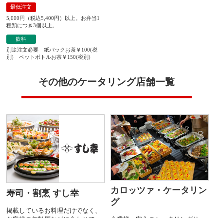
最低注文
5,000円（税込5,400円）以上。お弁当1
種類につき3個以上。
飲料
別途注文必要 紙パックお茶￥100(税
別) ペットボトルお茶￥150(税別)
その他のケータリング店舗一覧
カロッツァ・ケータリン
寿司・割烹 すし幸
グ
掲載しているお料理だけでなく、