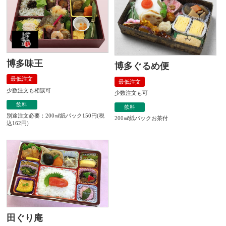
博多味王
博多ぐるめ便
最低注文
最低注文
少数注文も相談可
少数注文も可
飲料
飲料
別途注文必要：200㎖紙パック150円(税
200㎖紙パックお茶付
込162円)
田ぐり庵